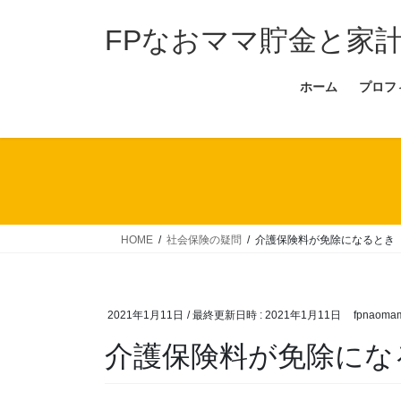
コ
ナ
ン
ビ
FPなおママ貯金と家
テ
ゲ
ン
ー
ホーム
プロフ
ツ
シ
へ
ョ
ス
ン
キ
に
ッ
移
プ
動
HOME
社会保険の疑問
介護保険料が免除になるとき
2021年1月11日
/ 最終更新日時 :
2021年1月11日
fpnaoma
介護保険料が免除にな