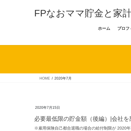
コ
ナ
ン
ビ
FPなおママ貯金と家
テ
ゲ
ン
ー
ホーム
プロフ
ツ
シ
へ
ョ
ス
ン
キ
に
ッ
移
プ
動
HOME
2020年7月
2020年7月15日
必要最低限の貯金額（後編）|会社を
※雇用保険自己都合退職の場合の給付制限が 2020