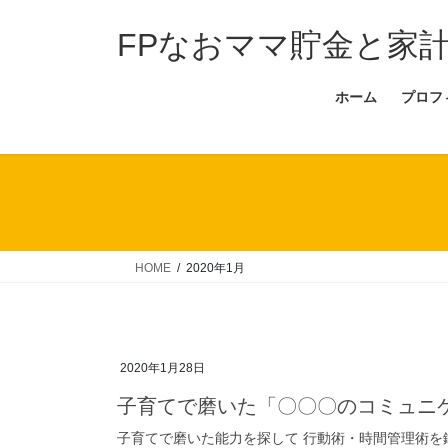
コ
ナ
ン
ビ
FPなおママ貯金と家
テ
ゲ
ン
ー
ホーム
プロフ
ツ
シ
へ
ョ
ス
ン
キ
に
ッ
移
プ
動
HOME
2020年1月
2020年1月28日
子育てで磨いた「〇〇〇のコミュニ
子育てで磨いた能力を探して 行動術・時間管理術を鍛