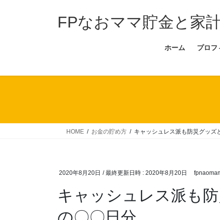
コ
ナ
ン
ビ
FPなおママ貯金と家
テ
ゲ
ン
ー
ホーム
プロフ
ツ
シ
へ
ョ
ス
ン
キ
に
ッ
移
プ
動
HOME
お金の貯め方
キャッシュレス派も防災グッズと
2020年8月20日
/ 最終更新日時 :
2020年8月20日
fpnaoma
キャッシュレス派も防
の〇〇日分